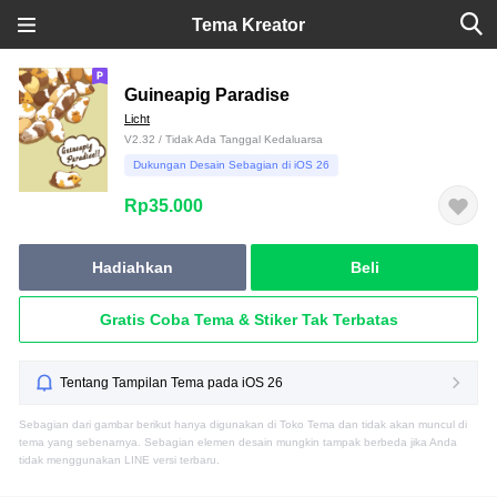
Tema Kreator
Guineapig Paradise
Licht
V2.32 / Tidak Ada Tanggal Kedaluarsa
Dukungan Desain Sebagian di iOS 26
Rp35.000
Hadiahkan
Beli
Gratis Coba Tema & Stiker Tak Terbatas
Tentang Tampilan Tema pada iOS 26
Sebagian dari gambar berikut hanya digunakan di Toko Tema dan tidak akan muncul di
tema yang sebenarnya. Sebagian elemen desain mungkin tampak berbeda jika Anda
tidak menggunakan LINE versi terbaru.