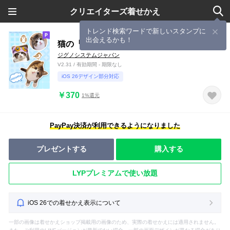
クリエイターズ着せかえ
トレンド検索ワードで新しいスタンプに
出会えるかも！
猫の『すずめちゃん』にゃり！
ジグノシステムジャパン
V2.31 / 有効期間 - 期限なし
iOS 26デザイン部分対応
￥370
1%還元
PayPay決済が利用できるようになりました
プレゼントする
購入する
LYPプレミアムで使い放題
iOS 26での着せかえ表示について
一部の画像は着せかえショップ掲載用の画像のため、実際の着せかえには適用されません。