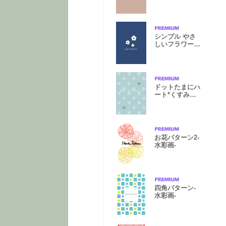
シンプル やさ
しいフラワー
(ネイビー)
ドットたまにハ
ート*くすみグ
リーン
お花パターン2-
水彩画-
四角パターン-
水彩画-