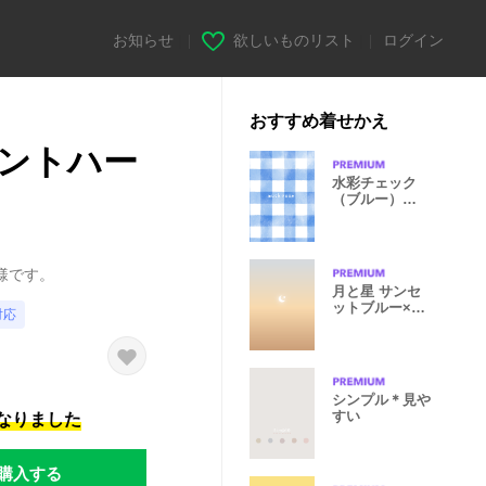
お知らせ
|
欲しいものリスト
|
ログイン
おすすめ着せかえ
ントハー
水彩チェック
（ブルー）
mush
様です。
月と星 サンセ
ットブルー×オ
対応
レンジ
シンプル＊見や
すい
になりました
購入する