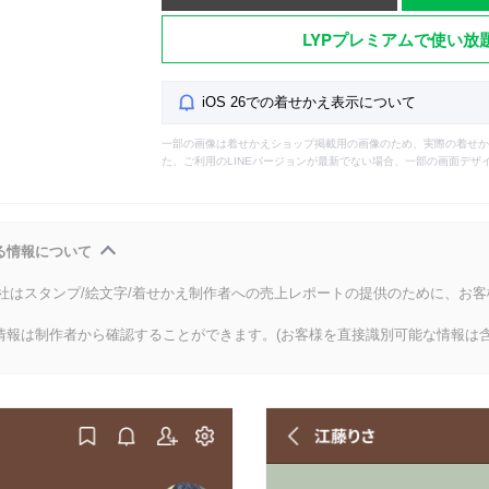
LYPプレミアムで使い放
iOS 26での着せかえ表示について
一部の画像は着せかえショップ掲載用の画像のため、実際の着せか
た、ご利用のLINEバージョンが最新でない場合、一部の画面デザ
る情報について
会社はスタンプ/絵文字/着せかえ制作者への売上レポートの提供のために、お
情報は制作者から確認することができます。(お客様を直接識別可能な情報は含