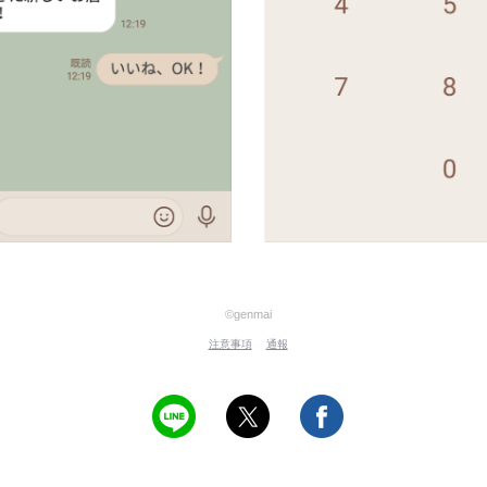
©genmai
注意事項
通報