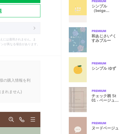
シンプル
題
（beige
yellow))V.182
和あじさい*く
えには適用されません。ま
すみブルー
インが異なる場合があります。
シンプル ゆず
客様の購入情報を利
まれません)
チェック柄 St
01 - ベージュ
(i)
ヌードベージュ