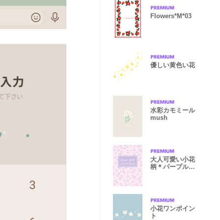
Flowers*M*03
優しい黄色い花
水彩カモミール
mush
大人可愛い小花
柄＊パープル＆
ピンク
小花ワンポイン
ト