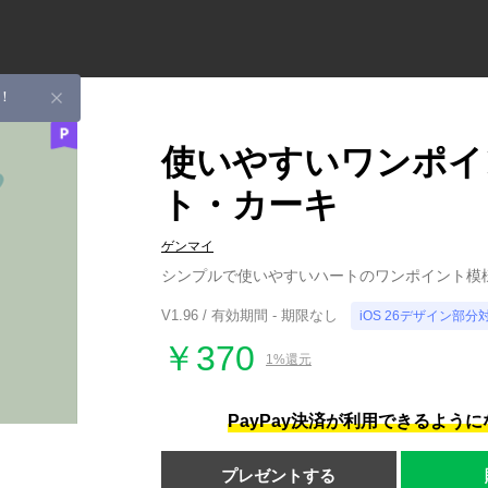
！
使いやすいワンポイ
ト・カーキ
ゲンマイ
シンプルで使いやすいハートのワンポイント模
V1.96 / 有効期間 - 期限なし
iOS 26デザイン部分
￥370
1%還元
PayPay決済が利用できるよう
プレゼントする