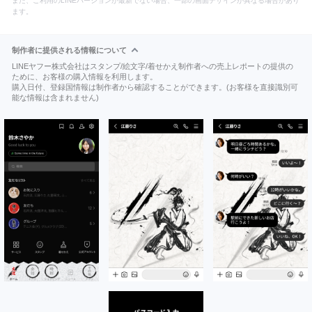
また、ご利用のLINEバージョンが最新でない場合、一部の画面デザインが異なる場合があり
ます。
制作者に提供される情報について
LINEヤフー株式会社はスタンプ/絵文字/着せかえ制作者への売上レポートの提供の
ために、お客様の購入情報を利用します。
購入日付、登録国情報は制作者から確認することができます。(お客様を直接識別可
能な情報は含まれません)