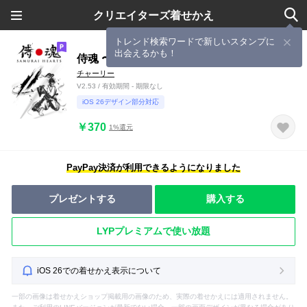
クリエイターズ着せかえ
トレンド検索ワードで新しいスタンプに
出会えるかも！
侍魂 〜SAMURAI HEARTS〜
チャーリー
V2.53 / 有効期間 - 期限なし
iOS 26デザイン部分対応
￥370
1%還元
PayPay決済が利用できるようになりました
プレゼントする
購入する
LYPプレミアムで使い放題
iOS 26での着せかえ表示について
一部の画像は着せかえショップ掲載用の画像のため、実際の着せかえには適用されません。