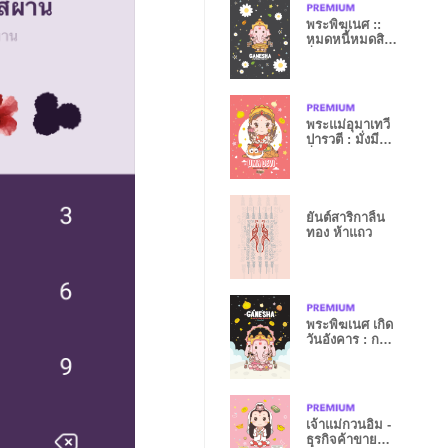
พระพิฆเนศ ::
หมดหนี้หมดสิน
ร่ำรวย II
พระแม่อุมาเทวี
ปารวตี : มั่งมี
ร่ำรวย III
ยันต์สาริกาลิ้น
ทอง ห้าแถว
พระพิฆเนศ เกิด
วันอังคาร : การ
งานรุ่ง IV
เจ้าแม่กวนอิม -
ธุรกิจค้าขาย