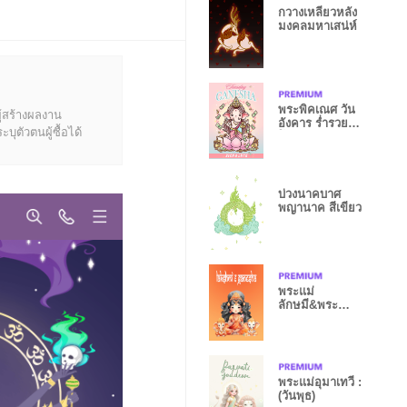
กวางเหลียวหลัง
มงคลมหาเสน่ห์
พระพิคเณศ วัน
ู้สร้างผลงาน
อังคาร ร่ำรวย
ุตัวตนผู้ซื้อได้
โชคลาภเงินทอง
บ่วงนาคบาศ
พญานาค สีเขียว
พระแม่
ลักษมี&พระ
พิฆเนศ:คนเกิด
วันพฤหัสบดี
พระแม่อุมาเทวี :
(วันพุธ)