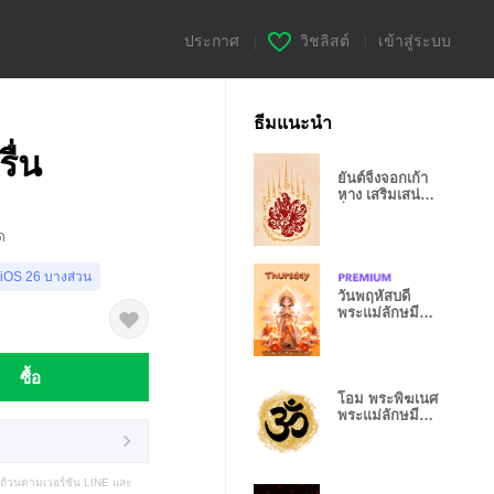
ประกาศ
|
วิชลิสต์
|
เข้าสู่ระบบ
ธีมแนะนำ
ื่น
ยันต์จิ้งจอกเก้า
หาง เสริมเสน่ห์
ร่ำรวย
ด
 iOS 26 บางส่วน
วันพฤหัสบดี
พระแม่ลักษมี
และพระพิฆเนศ
ซื้อ
โอม พระพิฆเนศ
พระแม่ลักษมี
(วันจันทร์)
บถ้วนตามเวอร์ชัน LINE และ