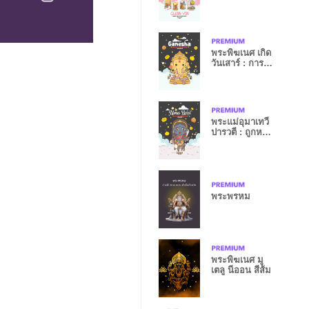
ร่ำรวย I
พระพิฆเนศ เกิด
วันเสาร์ : การ
งานรุ่ง II
พระแม่อุมาเทวี
ปารวตี : ถูกหวย
เฮงๆ V
พระพรหม​
พระพิฆเนศ มู
เตลู นีออน สีส้ม