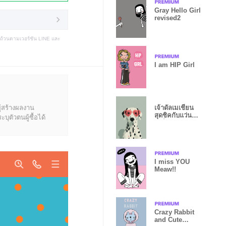
Gray Hello Girl
revised2
บถ้วนตามเวอร์ชัน LINE และ
I am HIP Girl
ู้สร้างผลงาน
เจ้าดัลเมเชียน
สุดชิคกับแว่นตา
ุตัวตนผู้ซื้อได้
หัวใจสีชมพู
I miss YOU
Meaw!!
Crazy Rabbit
and Cute