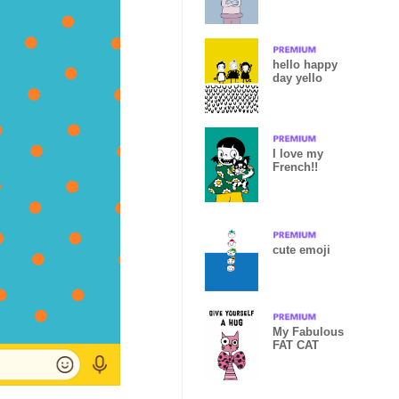
Turtle
hello happy
day yello
I love my
French!!
cute emoji
My Fabulous
FAT CAT