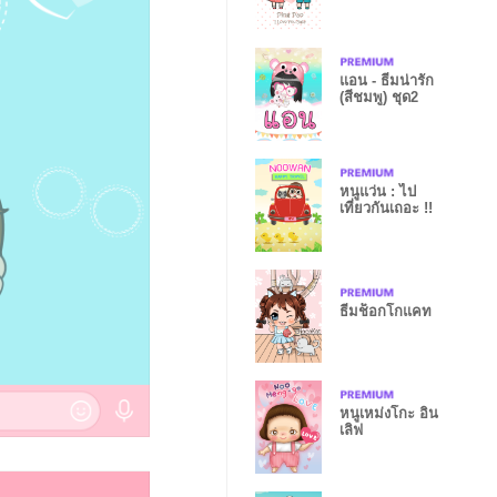
แอน - ธีมน่ารัก
(สีชมพู) ชุด2
หนูแว่น : ไป
เที่ยวกันเถอะ !!
ธีมช็อกโกแคท
หนูเหม่งโกะ อิน
เลิฟ