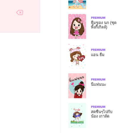
ธีมของ นก (ชุด
พิ้งกี้เกิลล์)
แอน ธีม
นี่แฟนนะ
สดชื่นๆไปกับ
น้อง เกาลัด