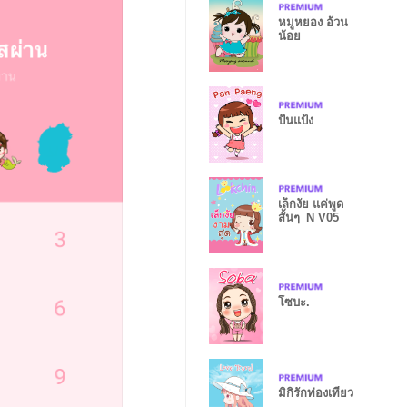
หมูหยอง อ้วน
น้อย
ปั้นแป้ง
เล็กงัย แค่พูด
สั้นๆ_N V05
โซบะ.
มิกิรักท่องเที่ยว