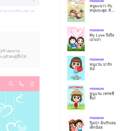
หนูมะนาว กับ
หนุ่มมะตูม หัว
บถ้วนตามเวอร์ชัน LINE และ
ใจโต๊โต ชุด2
My Love ปิงปิง
เปาเปา
ู้สร้างผลงาน
ุตัวตนผู้ซื้อได้
หนูแว่น น่ารัก
จัง!
หนูแว่น เฟรชชี่
ธีีม!
ปิงเปา ฉันรักเธอ
เด็กน้อย