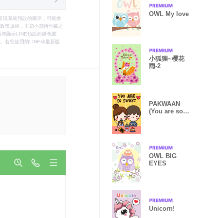
OWL My love
只能呈現系統預設的圖示，可能會
le之政策規格，主題小舖所刊載之
將顯示LINE預設的綠色畫
若您使用的LINE非最新版
小狐狸~櫻花
雨-2
PAKWAAN
(You are so
sweet)
OWL BIG
EYES
Unicorn!