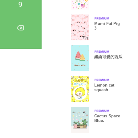
Mumi Fat Pig
3
繽紛可愛的西瓜
Lemon cat
squash
Cactus Space
Blue.