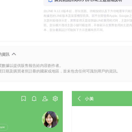
自LINE 9.12.0版本起，部分頁面、功能按鈕以及下方功能選單
根據您的LINE版本及裝置機型而異。因平台開發商Apple, Goog
主題封面僅供示意，實際套用主題並開啟LINE應用程式時，主題封面
面。部分圖片僅供主題小舖刊載使用，不會顯示在實際套用的主題內。
本，部分畫面設計可能與下方示意圖有所不同。
的資訊
買數據以提供販售報告給內容創作者。
買日期及購買者所註冊的國家或地區，並未包含任何可識別用戶的資訊。