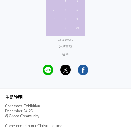
panaholooya
注意事項
檢舉
主題說明
Christmas Exhibition
December 24-25
@Ghost Community
Come and trim our Christmas tree.