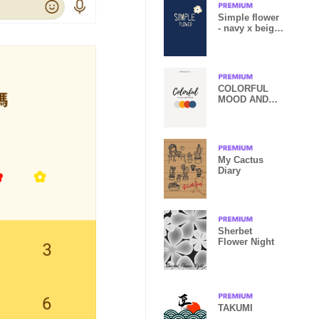
Simple flower
- navy x beige-
joc
COLORFUL
MOOD AND
TONE
My Cactus
Diary
Sherbet
Flower Night
TAKUMI