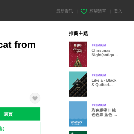
最新資訊
|
願望清單
|
登入
推薦主題
cat from
Christmas
Night(antique)
Ver. Red
Like a - Black
& Quilted
*Peacock
彩色膠帶 II 純
購買
色色票 藍色 編
號: 61
飽）