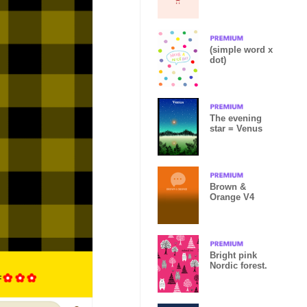
(simple word x
dot)
The evening
star = Venus
Brown &
Orange V4
Bright pink
Nordic forest.