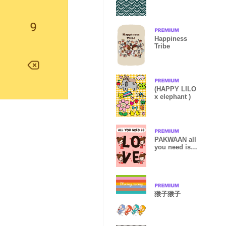
Happiness
Tribe
(HAPPY LILO
x elephant )
PAKWAAN all
you need is
love
猴子猴子