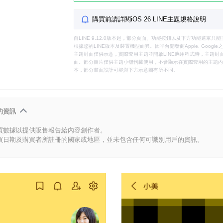
購買前請詳閱iOS 26 LINE主題規格說明
自LINE 9.12.0版本起，部分頁面、功能按鈕以及下方功能選單
根據您的LINE版本及裝置機型而異。因平台開發商Apple, Goog
主題封面僅供示意，實際套用主題並開啟LINE應用程式時，主題封面
面。部分圖片僅供主題小舖刊載使用，不會顯示在實際套用的主題內。
本，部分畫面設計可能與下方示意圖有所不同。
的資訊
買數據以提供販售報告給內容創作者。
買日期及購買者所註冊的國家或地區，並未包含任何可識別用戶的資訊。