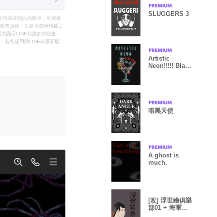
SLUGGERS 3
只能呈現系統預設的圖示，可能會
le之政策規格，主題小舖所刊載之
將顯示LINE預設的綠色畫
若您使用的LINE非最新版
Artistic
Neon!!!!! Black
ver.!!!
暗黑天使
A ghost is
much.
[改] 浮世繪俱樂
部01 + 海軍藍
色 |os