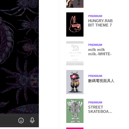
HUNGRY.RAB
BIT THEME 7
milk milk
milk.-WHITE-
數碼電視面具人
STREET
SKATEBOARD
GIRL
GRAFFITI
011D