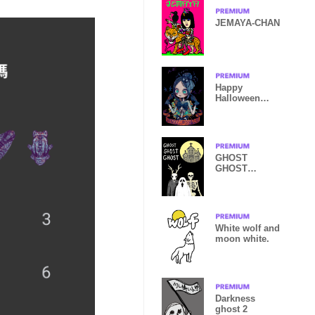
JEMAYA-CHAN
Happy
Halloween
Girl-
Halloween2019
-
GHOST
GHOST
GHOST
White wolf and
moon white.
Darkness
ghost 2