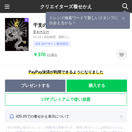
クリエイターズ着せかえ
トレンド検索ワードで新しいスタンプに
出会えるかも！
干支の守護梵字と龍〈カーン〉
チャーリー
V2.15 / 有効期間 - 期限なし
iOS 26デザイン部分対応
￥370
1%還元
PayPay決済が利用できるようになりました
プレゼントする
購入する
LYPプレミアムで使い放題
iOS 26での着せかえ表示について
一部の画像は着せかえショップ掲載用の画像のため、実際の着せかえには適用されません。