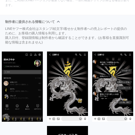
また、ご利用のLINEバージョンが最新でない場合、一部の画面デザインが異なる場合があり
ます。
制作者に提供される情報について
LINEヤフー株式会社はスタンプ/絵文字/着せかえ制作者への売上レポートの提供の
ために、お客様の購入情報を利用します。
購入日付、登録国情報は制作者から確認することができます。(お客様を直接識別可
能な情報は含まれません)