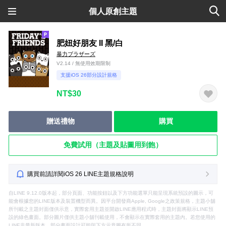
個人原創主題
肥妞好朋友 II 黑/白
暴力ブラザーズ
V2.14 / 無使用效期限制
支援iOS 26部分設計規格
NT$30
贈送禮物
購買
免費試用（主題及貼圖用到飽）
購買前請詳閱iOS 26 LINE主題規格說明
自LINE 9.12.0版本起，部分頁面、功能按鈕以及下方功能選單只能呈現系統預設的圖示，可
能會根據您的LINE版本及裝置機型而異。因平台開發商Apple, Google之政策規格，主題小舖
所刊載之主題封面僅供示意，實際套用主題並開啟LINE應用程式時，主題封面將顯示LINE預
設的綠色畫面。部分圖片僅供主題小舖刊載使用，不會顯示在實際套用的主題內。若您使用的
LINE非最新版本，部分畫面設計可能與下方示意圖有所不同。