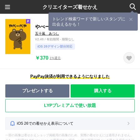
クリエイターズ着せかえ
トレンド検索ワードで新しいスタンプに
出会えるかも！
やべーべや
五十嵐 あつし
V2.46 / 有効期間 - 期限なし
iOS 26デザイン部分対応
￥370
1%還元
PayPay決済が利用できるようになりました
プレゼントする
購入する
LYPプレミアムで使い放題
iOS 26での着せかえ表示について
一部の画像は着せかえショップ掲載用の画像のため、実際の着せかえには適用されません。