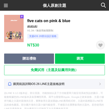
個人原創主題
five cats on pink & blue
akatsuki
V1.34 / 無使用效期限制
支援iOS 26部分設計規格
NT$30
贈送禮物
購買
免費試用（主題及貼圖用到飽）
購買前請詳閱iOS 26 LINE主題規格說明
自LINE 9.12.0版本起，部分頁面、功能按鈕以及下方功能選單只能呈現系統預設的圖示，可
能會根據您的LINE版本及裝置機型而異。因平台開發商Apple, Google之政策規格，主題小舖
所刊載之主題封面僅供示意，實際套用主題並開啟LINE應用程式時，主題封面將顯示LINE預
設的綠色畫面。部分圖片僅供主題小舖刊載使用，不會顯示在實際套用的主題內。若您使用的
LINE非最新版本，部分畫面設計可能與下方示意圖有所不同。