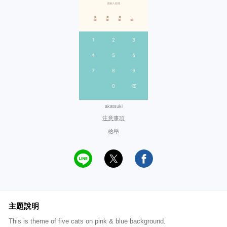
akatsuki
注意事項
檢舉
主題說明
This is theme of five cats on pink & blue background.