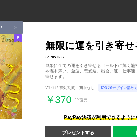
！
無限に運を引き寄せ
Studio IRIS
無限に全ての運を引き寄せるゴールドに輝く龍
や蝶も舞い、金運、恋愛運、出会い運、仕事運
寄せます。
V1.68 / 有効期間 - 期限なし
iOS 26デザイン部分
￥370
1%還元
PayPay決済が利用できるよう
プレゼントする