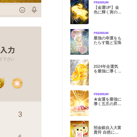
【金運UP】金
色に輝く寅の着
せかえ✨
最強の幸運をも
たらす龍と宝珠
2024年全運気
を最強に導く黄
金龍とパール2
★金運を最強に
導く五爪の昇龍
と赤富士☆
招金銀自入大富
貴符 自然にお
金が入る符 9