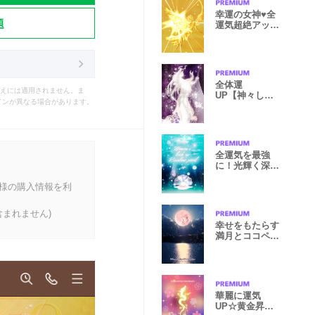
幸運の女神♥全
題
運気超絶アッ
プ！Ver.5
全体運
えには適用されません。ま
UP【神々しく
インが異なる場合があります。
輝く昇り龍】
全運気を最強
に！光輝く深海
のパール
客様の購入情報を利
まれません)
幸せをもたらす
満月とココペ
リ-2
華麗に運気
UP☆黄金昇り