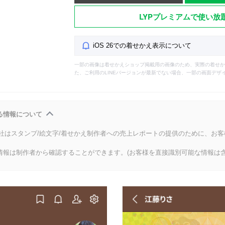
LYPプレミアムで使い放
iOS 26での着せかえ表示について
一部の画像は着せかえショップ掲載用の画像のため、実際の着せか
た、ご利用のLINEバージョンが最新でない場合、一部の画面デザ
る情報について
会社はスタンプ/絵文字/着せかえ制作者への売上レポートの提供のために、お
情報は制作者から確認することができます。(お客様を直接識別可能な情報は含