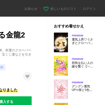
お知らせ
|
欲しいものリスト
|
ログイン
おすすめ着せかえ
る金龍2
運気上昇♡うさ
ぎとクローバー
と満月
神。幸運のクローバー
、宝くじ運などを引き
邪気を払い人の
縁を繋ぐ【一対
対応
の孔雀】
グングン運気
になりました
UP✨桜と5色の
パワーストーン
購入する