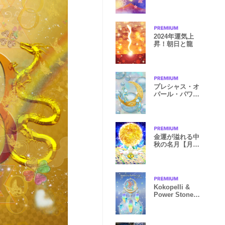
龍&赤富士
2024年運気上
昇！朝日と龍
プレシャス・オ
パール・パワー
とココペリ
金運が溢れる中
秋の名月【月光
鳳凰風水】
Kokopelli &
Power Stone
DreamCatcher
3