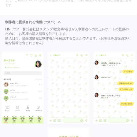
また、ご利用のLINEバージョンが最新でない場合、一部の画面デザインが異なる場合があり
ます。
制作者に提供される情報について
LINEヤフー株式会社はスタンプ/絵文字/着せかえ制作者への売上レポートの提供の
ために、お客様の購入情報を利用します。
購入日付、登録国情報は制作者から確認することができます。(お客様を直接識別可
能な情報は含まれません)