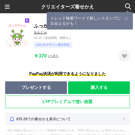
クリエイターズ着せかえ
トレンド検索ワードで新しいスタンプに
出会えるかも！
ふっかちゃん おはなの着せ替え
もんじゃ
V2.01 / 有効期間 - 期限なし
iOS 26デザイン部分対応
￥370
1%還元
PayPay決済が利用できるようになりました
プレゼントする
購入する
LYPプレミアムで使い放題
iOS 26での着せかえ表示について
一部の画像は着せかえショップ掲載用の画像のため、実際の着せかえには適用されません。