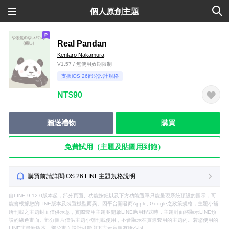
個人原創主題
Real Pandan
Kentaro Nakamura
V1.57 / 無使用效期限制
支援iOS 26部分設計規格
NT$90
贈送禮物
購買
免費試用（主題及貼圖用到飽）
購買前請詳閱iOS 26 LINE主題規格說明
自LINE 9.12.0版本起，部分頁面、功能按鈕以及下方功能選單只能呈現系統預設的圖示，可
能會根據您的LINE版本及裝置機型而異。因平台開發商Apple, Google之政策規格，主題小舖
所刊載之主題封面僅供示意，實際套用主題並開啟LINE應用程式時，主題封面將顯示LINE預
設的綠色畫面。部分圖片僅供主題小舖刊載使用，不會顯示在實際套用的主題內。若您使用的
LINE非最新版本，部分畫面設計可能與下方示意圖有所不同。