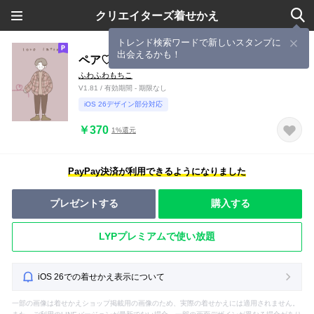
クリエイターズ着せかえ
トレンド検索ワードで新しいスタンプに
出会えるかも！
ペア♡シンプル男の子
ふわふわもちこ
V1.81 / 有効期間 - 期限なし
iOS 26デザイン部分対応
￥370
1%還元
PayPay決済が利用できるようになりました
プレゼントする
購入する
LYPプレミアムで使い放題
iOS 26での着せかえ表示について
一部の画像は着せかえショップ掲載用の画像のため、実際の着せかえには適用されません。