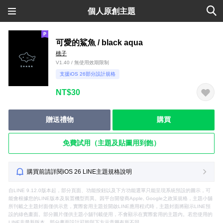
個人原創主題
可愛的鯊魚 / black aqua
桃子
V1.40 / 無使用效期限制
支援iOS 26部分設計規格
NT$30
贈送禮物
購買
免費試用（主題及貼圖用到飽）
購買前請詳閱iOS 26 LINE主題規格說明
自LINE 9.12.0版本起，部分頁面、功能按鈕以及下方功能選單只能呈現系統預設的圖示，可
能會根據您的LINE版本及裝置機型而異。因平台開發商Apple, Google之政策規格，主題小舖
所刊載之主題封面僅供示意，實際套用主題並開啟LINE應用程式時，主題封面將顯示LINE預
設的綠色畫面。部分圖片僅供主題小舖刊載使用，不會顯示在實際套用的主題內。若您使用的
LINE非最新版本，部分畫面設計可能與下方示意圖有所不同。