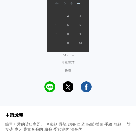
©Taozun
注意事項
檢舉
主題說明
簡單可愛的鯊魚主題。 ＃動物 暴龍 想要 自然 時髦 插圖 手繪 放鬆 一對
女孩 成人 豐富多彩的 粉彩 受歡迎的 漂亮的