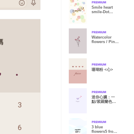
Smile heart
smile-Dot
Watercolor-joc
Watercolor
flowers / Pink
gray beige
珊瑚粉 <心>
迷你心臟：一
點/紫羅蘭色
WV
3 blue
flowers5 from