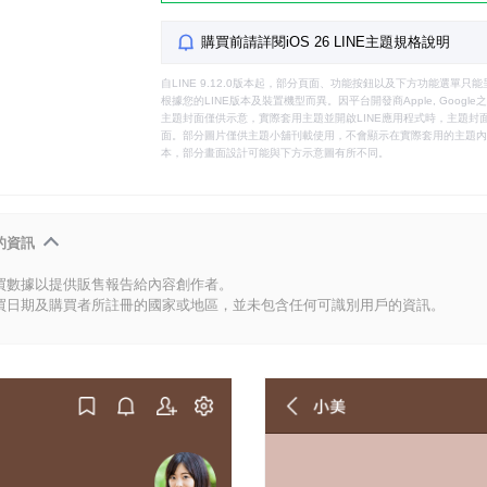
購買前請詳閱iOS 26 LINE主題規格說明
自LINE 9.12.0版本起，部分頁面、功能按鈕以及下方功能選單
根據您的LINE版本及裝置機型而異。因平台開發商Apple, Goog
主題封面僅供示意，實際套用主題並開啟LINE應用程式時，主題封面
面。部分圖片僅供主題小舖刊載使用，不會顯示在實際套用的主題內。
本，部分畫面設計可能與下方示意圖有所不同。
的資訊
買數據以提供販售報告給內容創作者。
買日期及購買者所註冊的國家或地區，並未包含任何可識別用戶的資訊。