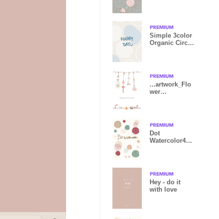
Japan
Simple 3color
Organic Circle
Blue3 Japan
...artwork_Flo
wer
Ornament2
Dot
Watercolor4
joc
Hey - do it
with love