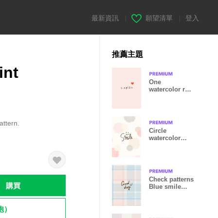
最新資訊
|
願望清單
|
登入
推薦主題
int
One
watercolor red
heart pink9
Japan
attern.
Circle
watercolor
Pink18 from
Japan
Check patterns
購買
Blue smile
from Japan
飽）