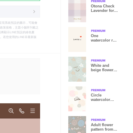
Otona Check
Lavender for
world
只能呈現系統預設的圖示，可能會
le之政策規格，主題小舖所刊載之
將顯示LINE預設的綠色畫
One
若您使用的LINE非最新版
watercolor red
heart beige2
Japan
White and
beige flower
Green5 from
Japan
Circle
watercolor
Pink16 from
Japan
Adult flower
pattern from