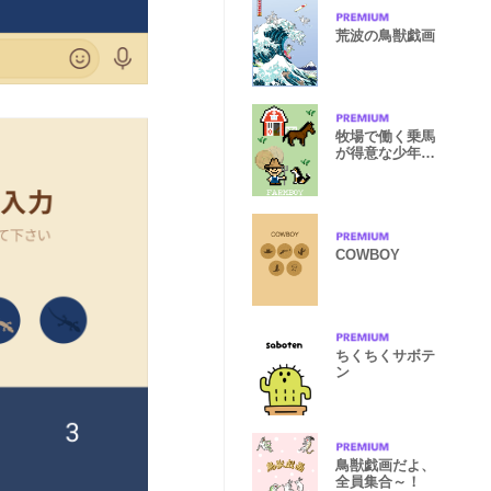
荒波の鳥獣戯画
牧場で働く乗馬
が得意な少年
着せ替え
COWBOY
ちくちくサボテ
ン
鳥獣戯画だよ、
全員集合～！