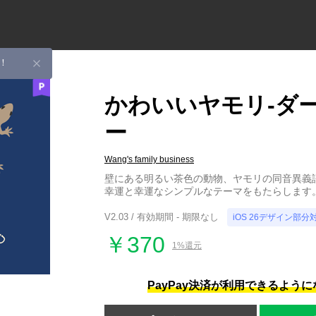
！
かわいいヤモリ-ダ
ー
Wang's family business
壁にある明るい茶色の動物、ヤモリの同音異義
幸運と幸運なシンプルなテーマをもたらします
V2.03 / 有効期間 - 期限なし
iOS 26デザイン部分
￥370
1%還元
PayPay決済が利用できるよう