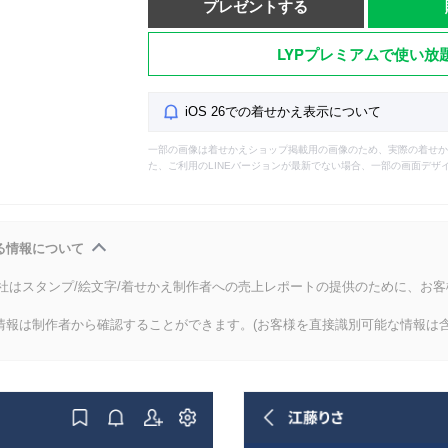
プレゼントする
LYPプレミアムで使い放
iOS 26での着せかえ表示について
一部の画像は着せかえショップ掲載用の画像のため、実際の着せか
た、ご利用のLINEバージョンが最新でない場合、一部の画面デザ
る情報について
会社はスタンプ/絵文字/着せかえ制作者への売上レポートの提供のために、お
情報は制作者から確認することができます。(お客様を直接識別可能な情報は含