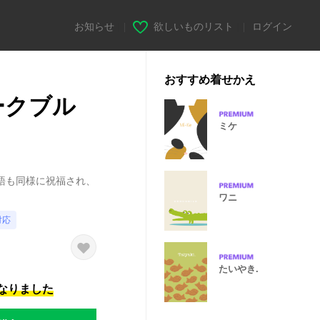
お知らせ
|
欲しいものリスト
|
ログイン
おすすめ着せかえ
ークブル
ミケ
語も同様に祝福され、
。
ワニ
対応
たいやき.
になりました