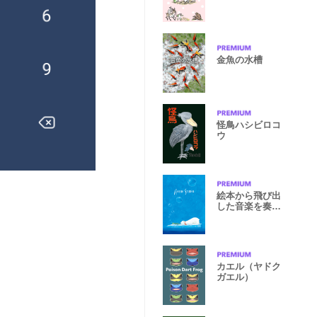
金魚の水槽
怪鳥ハシビロコ
ウ
絵本から飛び出
した音楽を奏で
るシロクマ
カエル（ヤドク
ガエル）