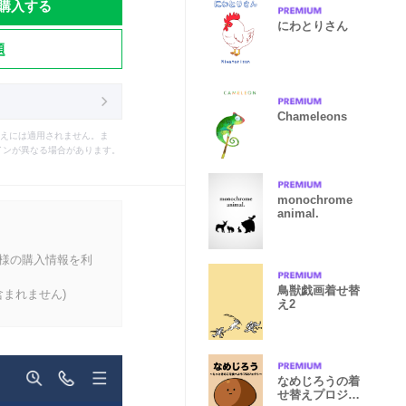
購入する
にわとりさん
題
Chameleons
えには適用されません。ま
インが異なる場合があります。
monochrome
animal.
客様の購入情報を利
鳥獣戯画着せ替
まれません)
え2
なめじろうの着
せ替えプロジェ