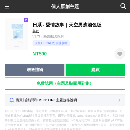
個人原創主題
日系 - 愛情故事｜天空男孩淺色版
美跌
V1.78 / 無使用效期限制
支援iOS 26部分設計規格
NT$90
贈送禮物
購買
免費試用（主題及貼圖用到飽）
購買前請詳閱iOS 26 LINE主題規格說明
自LINE 9.12.0版本起，部分頁面、功能按鈕以及下方功能選單只能呈現系統預設的圖示，可
能會根據您的LINE版本及裝置機型而異。因平台開發商Apple, Google之政策規格，主題小舖
所刊載之主題封面僅供示意，實際套用主題並開啟LINE應用程式時，主題封面將顯示LINE預
設的綠色畫面。部分圖片僅供主題小舖刊載使用，不會顯示在實際套用的主題內。若您使用的
LINE非最新版本，部分畫面設計可能與下方示意圖有所不同。