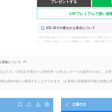
プレゼントする
LYPプレミアムで使い放
iOS 26での着せかえ表示について
一部の画像は着せかえショップ掲載用の画像のため、実際の着せか
た、ご利用のLINEバージョンが最新でない場合、一部の画面デザ
る情報について
会社はスタンプ/絵文字/着せかえ制作者への売上レポートの提供のために、お
情報は制作者から確認することができます。(お客様を直接識別可能な情報は含