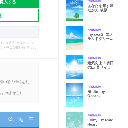
購入する
あなたを癒す着
せかえ 草原と
題
空
my sea 2 -エメ
ラルドグリー
ン-
えには適用されません。ま
インが異なる場合があります。
運気向上！初日
の出 着せかえ
客様の購入情報を利
海 -Sunny
まれません)
Ocean-
Fluffy Emerald
Heart.