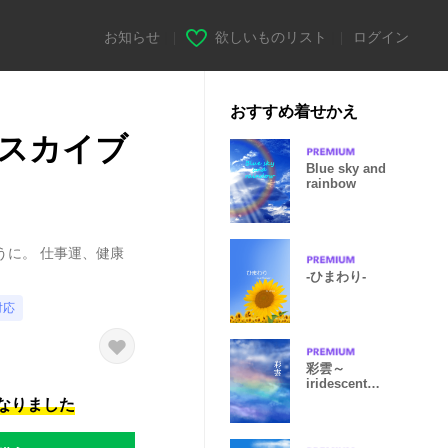
お知らせ
|
欲しいものリスト
|
ログイン
おすすめ着せかえ
スカイブ
Blue sky and
rainbow
うに。 仕事運、健康
-ひまわり-
対応
彩雲～
iridescent
clouds～
になりました