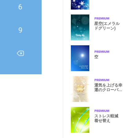
スタル2@冬特
集
星空(エメラル
ドグリーン)
空
運気を上げる幸
運のクローバー
♣
ストレス軽減
着せ替え