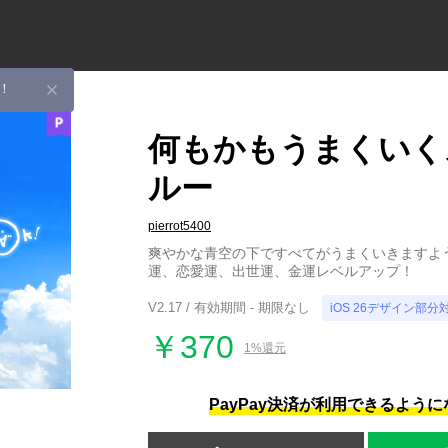
！
何もかもうまくいく
ルー
pierrot5400
爽やかな青空の下ですべてがうまくいきますよ
運、恋愛運、出世運、金運レベルアップ！
V2.17 / 有効期間 - 期限なし
iOS 26デザイン部分
￥370
1%還元
PayPay決済が利用できるよう