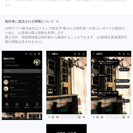
また、ご利用のLINEバージョンが最新でない場合、一部の画面デザインが異なる場合があり
ます。
制作者に提供される情報について
LINEヤフー株式会社はスタンプ/絵文字/着せかえ制作者への売上レポートの提供の
ために、お客様の購入情報を利用します。
購入日付、登録国情報は制作者から確認することができます。(お客様を直接識別可
能な情報は含まれません)