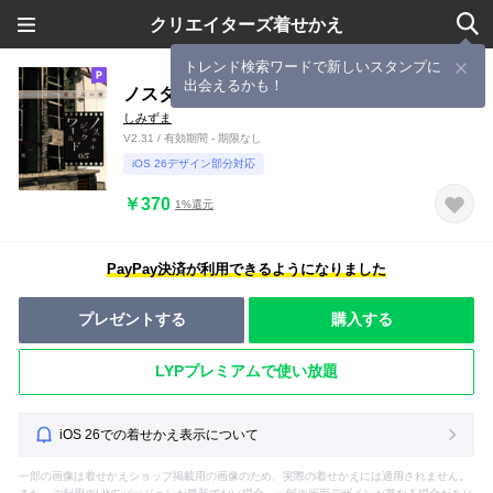
クリエイターズ着せかえ
トレンド検索ワードで新しいスタンプに
出会えるかも！
ノスタルジックワールド05 眠らない街
しみずま
V2.31 / 有効期間 - 期限なし
iOS 26デザイン部分対応
￥370
1%還元
PayPay決済が利用できるようになりました
プレゼントする
購入する
LYPプレミアムで使い放題
iOS 26での着せかえ表示について
一部の画像は着せかえショップ掲載用の画像のため、実際の着せかえには適用されません。