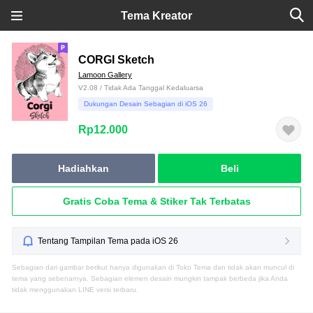
Tema Kreator
CORGI Sketch
Lamoon Gallery
V2.08 / Tidak Ada Tanggal Kedaluarsa
Dukungan Desain Sebagian di iOS 26
Rp12.000
Hadiahkan
Beli
Gratis Coba Tema & Stiker Tak Terbatas
Tentang Tampilan Tema pada iOS 26
Sebagian dari gambar berikut hanya digunakan di Toko Tema dan tidak akan muncul di
tema yang sebenarnya. Sebagian elemen desain mungkin tampak berbeda jika Anda
tidak menggunakan LINE versi terbaru.