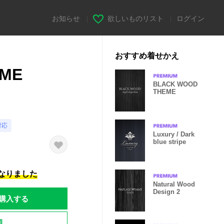
お知らせ
|
欲しいものリスト
|
ログイン
おすすめ着せかえ
EME
BLACK WOOD
THEME
対応
Luxury / Dark
blue stripe
になりました
Natural Wood
Design 2
購入する
題