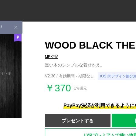
！
WOOD BLACK TH
MEKYM
黒い木のシンプルな着せかえ。
V2.36 / 有効期間 - 期限なし
iOS 26デザイン部分
￥370
1%還元
PayPay決済が利用できるよう
プレゼントする
LYPプレミアムで使い放