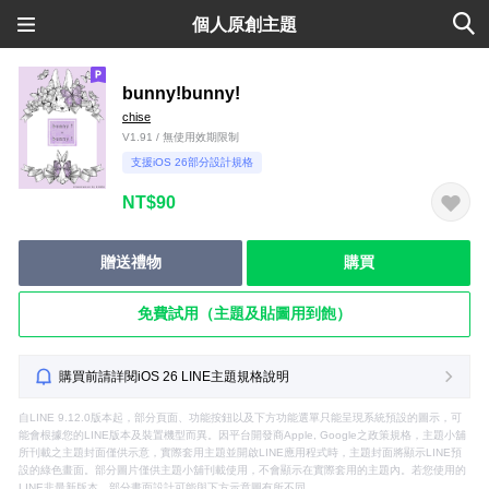
個人原創主題
bunny!bunny!
chise
V1.91 / 無使用效期限制
支援iOS 26部分設計規格
NT$90
贈送禮物
購買
免費試用（主題及貼圖用到飽）
購買前請詳閱iOS 26 LINE主題規格說明
自LINE 9.12.0版本起，部分頁面、功能按鈕以及下方功能選單只能呈現系統預設的圖示，可
能會根據您的LINE版本及裝置機型而異。因平台開發商Apple, Google之政策規格，主題小舖
所刊載之主題封面僅供示意，實際套用主題並開啟LINE應用程式時，主題封面將顯示LINE預
設的綠色畫面。部分圖片僅供主題小舖刊載使用，不會顯示在實際套用的主題內。若您使用的
LINE非最新版本，部分畫面設計可能與下方示意圖有所不同。