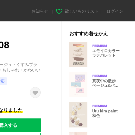
お知らせ
|
欲しいものリスト
|
ログイン
おすすめ着せかえ
08
エモイロカラー
ラテパレット
ベージュ・くすみブラ
・おしゃれ・かわいい
真夜中の散歩
対応
ベージュ&パス
テル
になりました
Uru kira paint
秋色
購入する