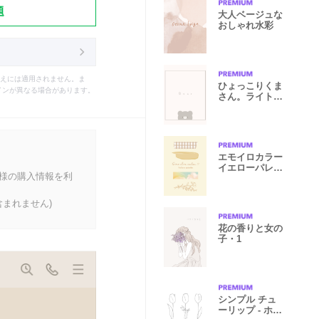
題
大人ベージュな
おしゃれ水彩
えには適用されません。ま
ひょっこりくま
インが異なる場合があります。
さん。ライトベ
ージュ
エモイロカラー
イエローパレッ
客様の購入情報を利
ト
まれません)
花の香りと女の
子・1
シンプル チュ
ーリップ - ホワ