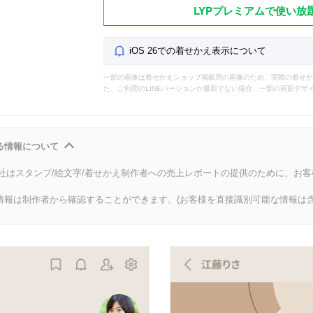
LYPプレミアムで使い放
iOS 26での着せかえ表示について
一部の画像は着せかえショップ掲載用の画像のため、実際の着せか
た、ご利用のLINEバージョンが最新でない場合、一部の画面デザ
る情報について
会社はスタンプ/絵文字/着せかえ制作者への売上レポートの提供のために、お
情報は制作者から確認することができます。(お客様を直接識別可能な情報は含