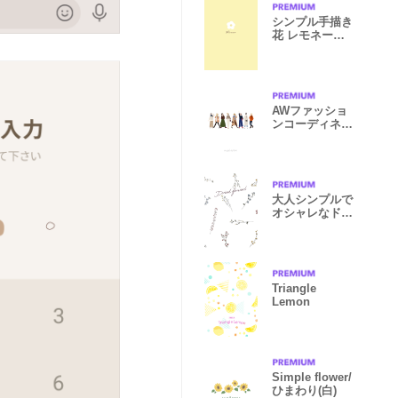
シンプル手描き
花 レモネード
イエロー
AWファッショ
ンコーディネー
ト2 mush
大人シンプルで
オシャレなドラ
イフラワー
Triangle
Lemon
Simple flower/
ひまわり(白)