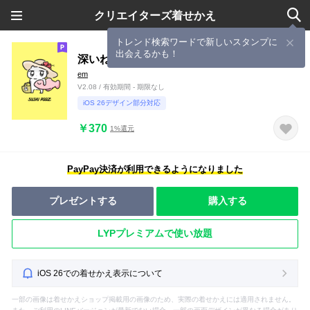
クリエイターズ着せかえ
トレンド検索ワードで新しいスタンプに
出会えるかも！
深いねこ なつ
em
V2.08 / 有効期間 - 期限なし
iOS 26デザイン部分対応
￥370
1%還元
PayPay決済が利用できるようになりました
プレゼントする
購入する
LYPプレミアムで使い放題
iOS 26での着せかえ表示について
一部の画像は着せかえショップ掲載用の画像のため、実際の着せかえには適用されません。