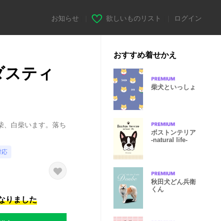
お知らせ
|
欲しいものリスト
|
ログイン
おすすめ着せかえ
 ダスティ
柴犬といっしょ
柴、白柴います。落ち
ボストンテリア
-natural life-
対応
秋田犬どん兵衛
くん
になりました