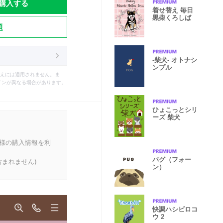
購入する
着せ替え 毎日
黒柴くろしば
題
-柴犬- オトナシ
ンプル
えには適用されません。ま
インが異なる場合があります。
ひょこっとシリ
ーズ 柴犬
客様の購入情報を利
パグ（フォー
まれません)
ン）
快調ハシビロコ
ウ 2