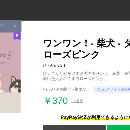
！
ワンワン！- 柴犬 -
ローズピンク
ひさの&もなず
ぴょこんと顔を出す柴犬の着せかえ。赤柴、黒
着いた大人のくすみローズピンク。
V1.63 / 有効期間 - 期限なし
iOS 26デザイン部分
￥370
1%還元
PayPay決済が利用できるよう