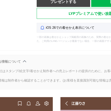
プレゼントする
LYPプレミアムで使い放
iOS 26での着せかえ表示について
一部の画像は着せかえショップ掲載用の画像のため、実際の着せか
た、ご利用のLINEバージョンが最新でない場合、一部の画面デザ
る情報について
会社はスタンプ/絵文字/着せかえ制作者への売上レポートの提供のために、お
情報は制作者から確認することができます。(お客様を直接識別可能な情報は含