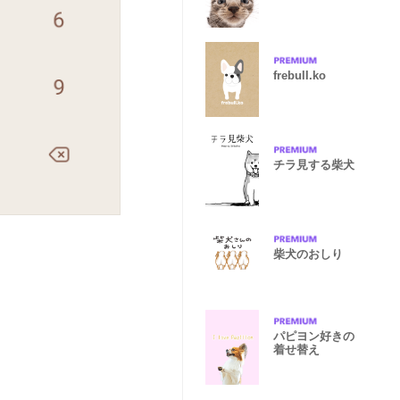
トヘアー
frebull.ko
チラ見する柴犬
柴犬のおしり
パピヨン好きの
着せ替え