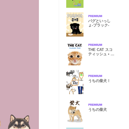
パグといっし
ょ-ブラック-
THE CAT スコ
ティッシュ • フ
ォールド
うちの柴犬！
うちの柴犬