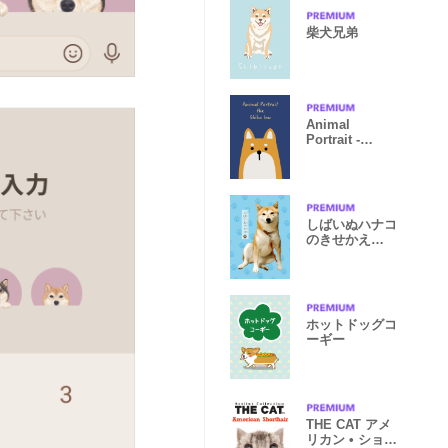
柴犬兄弟
Animal
Portrait -
Shiba Inu
しばいぬハナコ
のきせかえ
12【柴犬写真】
ホットドッグコ
ーギー
THE CAT アメ
リカン • ショー