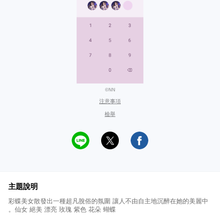
©NN
注意事項
檢舉
主題說明
彩蝶美女散發出一種超凡脫俗的氛圍 讓人不由自主地沉醉在她的美麗中
。仙女 絕美 漂亮 玫瑰 紫色 花朵 蝴蝶