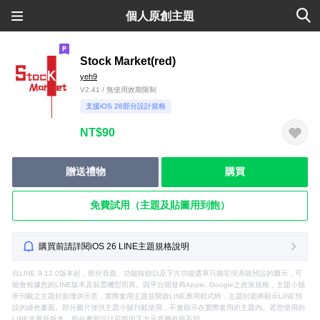
個人原創主題
Stock Market(red)
yeh9
V2.41 / 無使用效期限制
支援iOS 26部分設計規格
NT$90
贈送禮物
購買
免費試用（主題及貼圖用到飽）
購買前請詳閱iOS 26 LINE主題規格說明
自LINE 9.12.0版本起，部分頁面、功能按鈕以及下方功能選單只能呈現系統預設的圖示，可
能會根據您的LINE版本及裝置機型而異。因平台開發商Apple, Google之政策規格，主題小舖
所刊載之主題封面僅供示意，實際套用主題並開啟LINE應用程式時，主題封面將顯示LINE預
設的綠色畫面。部分圖片僅供主題小舖刊載使用，不會顯示在實際套用的主題內。若您使用的
LINE非最新版本，部分畫面設計可能與下方示意圖有所不同。