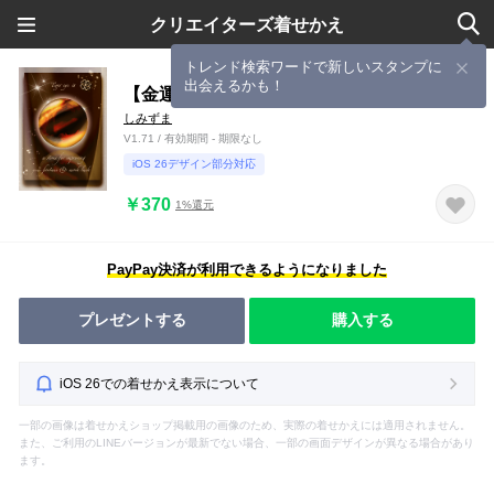
クリエイターズ着せかえ
トレンド検索ワードで新しいスタンプに
出会えるかも！
【金運上昇】タイガーアイ
しみずま
V1.71 / 有効期間 - 期限なし
iOS 26デザイン部分対応
￥370
1%還元
PayPay決済が利用できるようになりました
プレゼントする
購入する
iOS 26での着せかえ表示について
一部の画像は着せかえショップ掲載用の画像のため、実際の着せかえには適用されません。
また、ご利用のLINEバージョンが最新でない場合、一部の画面デザインが異なる場合があり
ます。