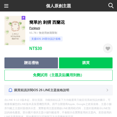
個人原創主題
簡單的 刺猬 西蘭花
Punipuni
V1.76 / 無使用效期限制
支援iOS 26部分設計規格
NT$30
贈送禮物
購買
免費試用（主題及貼圖用到飽）
購買前請詳閱iOS 26 LINE主題規格說明
自LINE 9.12.0版本起，部分頁面、功能按鈕以及下方功能選單只能呈現系統預設的圖示，可
能會根據您的LINE版本及裝置機型而異。因平台開發商Apple, Google之政策規格，主題小舖
所刊載之主題封面僅供示意，實際套用主題並開啟LINE應用程式時，主題封面將顯示LINE預
設的綠色畫面。部分圖片僅供主題小舖刊載使用，不會顯示在實際套用的主題內。若您使用的
LINE非最新版本，部分畫面設計可能與下方示意圖有所不同。