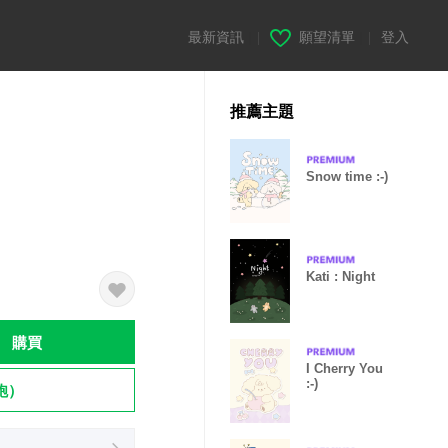
最新資訊
|
願望清單
|
登入
推薦主題
Snow time :-)
Kati : Night
購買
I Cherry You
:-)
飽）