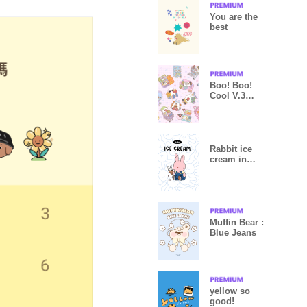
You are the
best
Boo! Boo!
Cool V.3
(purple)
Rabbit ice
cream in
summer.
Muffin Bear :
Blue Jeans
yellow so
good!