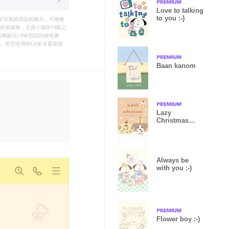
Love to talking
to you :-)
只能呈現系統預設的圖示，可能會
le之政策規格，主題小舖所刊載之
將顯示LINE預設的綠色畫
若您使用的LINE非最新版
Baan kanom
Lazy
Christmas
(new)
Always be
with you :-)
Flower boy :-)