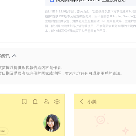
自LINE 9.12.0版本起，部分頁面、功能按鈕以及下方功能選單
根據您的LINE版本及裝置機型而異。因平台開發商Apple, Goog
主題封面僅供示意，實際套用主題並開啟LINE應用程式時，主題封面
面。部分圖片僅供主題小舖刊載使用，不會顯示在實際套用的主題內。
本，部分畫面設計可能與下方示意圖有所不同。
的資訊
買數據以提供販售報告給內容創作者。
買日期及購買者所註冊的國家或地區，並未包含任何可識別用戶的資訊。