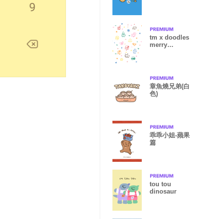
tm x doodles
merry
christmas
章魚燒兄弟(白
色)
乖乖小姐-蘋果
篇
tou tou
dinosaur