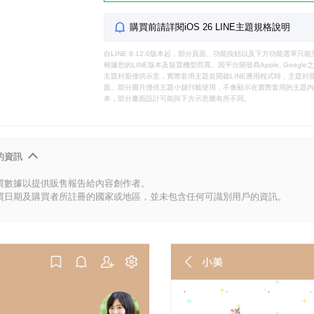
購買前請詳閱iOS 26 LINE主題規格說明
自LINE 9.12.0版本起，部分頁面、功能按鈕以及下方功能選單
根據您的LINE版本及裝置機型而異。因平台開發商Apple, Goog
主題封面僅供示意，實際套用主題並開啟LINE應用程式時，主題封面
面。部分圖片僅供主題小舖刊載使用，不會顯示在實際套用的主題內。
本，部分畫面設計可能與下方示意圖有所不同。
的資訊
買數據以提供販售報告給內容創作者。
買日期及購買者所註冊的國家或地區，並未包含任何可識別用戶的資訊。