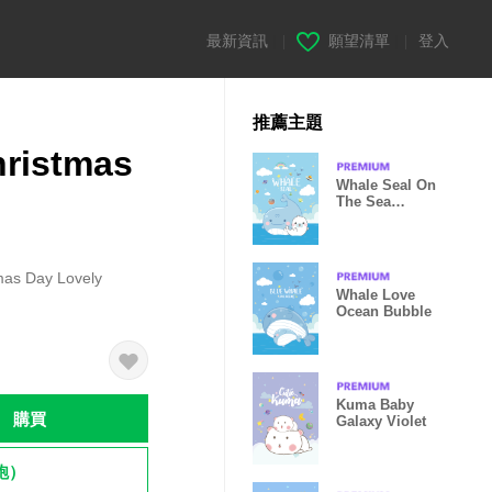
最新資訊
|
願望清單
|
登入
推薦主題
hristmas
Whale Seal On
The Sea
Kawaii
mas Day Lovely
Whale Love
Ocean Bubble
Kuma Baby
購買
Galaxy Violet
飽）