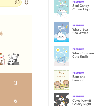
Seal Candy
Cotton Light
Blue
Whale Seal
Sea Waves
Violet
Whale Unicorn
Cute Smile
Flower Kawaii
Bear and
Lemon!
Cows Kawaii
Galaxy Night