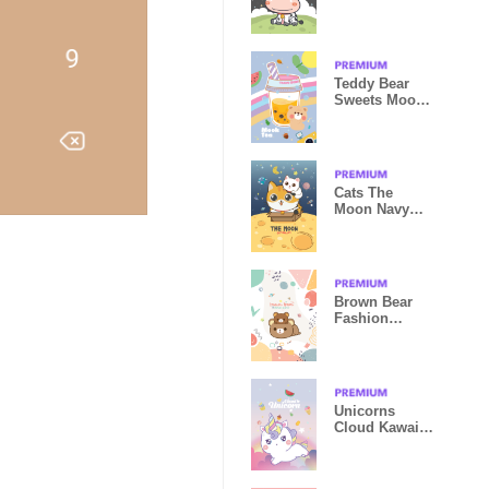
Teddy Bear
Sweets Mook
Tea
Cats The
Moon Navy
Blue
Brown Bear
Fashion
Galaxy E
Unicorns
Cloud Kawaii
Pastel