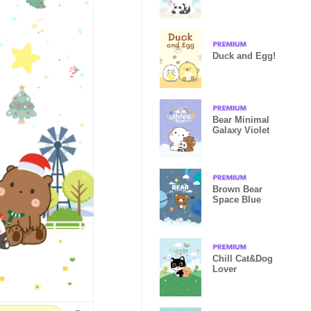
Pink
Duck and Egg!
Bear Minimal
Galaxy Violet
Brown Bear
Space Blue
Chill Cat&Dog
Lover