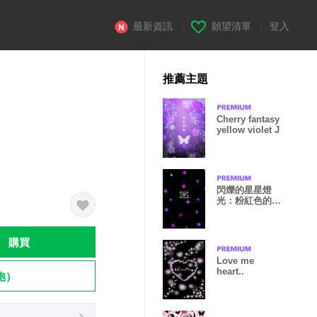
最新資訊
|
願望清單
|
登入
推薦主題
Cherry fantasy
yellow violet J
閃爍的星星燈
光：粉紅色的黑
色 WV
購買
Love me
heart..
飽）