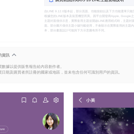
自LINE 9.12.0版本起，部分頁面、功能按鈕以及下方功能選單
根據您的LINE版本及裝置機型而異。因平台開發商Apple, Goog
主題封面僅供示意，實際套用主題並開啟LINE應用程式時，主題封面
面。部分圖片僅供主題小舖刊載使用，不會顯示在實際套用的主題內。
本，部分畫面設計可能與下方示意圖有所不同。
的資訊
買數據以提供販售報告給內容創作者。
買日期及購買者所註冊的國家或地區，並未包含任何可識別用戶的資訊。