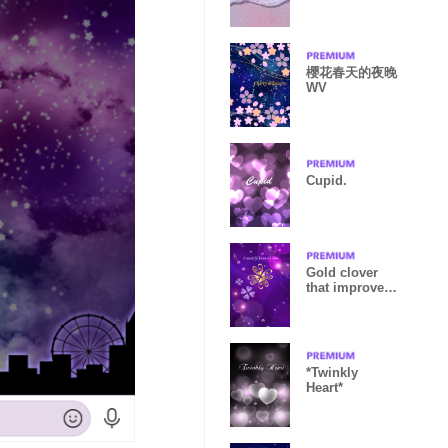
櫻花春天的夜晚
WV
Cupid.
Gold clover
that improves
fortune2.
*Twinkly
Heart*