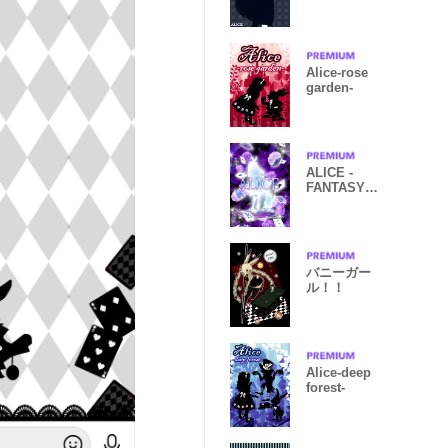
Alice-rose
garden-
ALICE -
FANTASY
LAND-
バニーガー
ル！！
Alice-deep
forest-