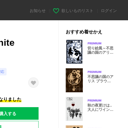
お知らせ
|
欲しいものリスト
|
ログイン
おすすめ着せかえ
hite
切り絵風～不思
議の国のアリス
～ Blue Ver.
対応
不思議の国のア
リス ブラウン×
クラフト紙
になりました
秋の夜更けは..
大人にワイン
購入する
モノクロ
題