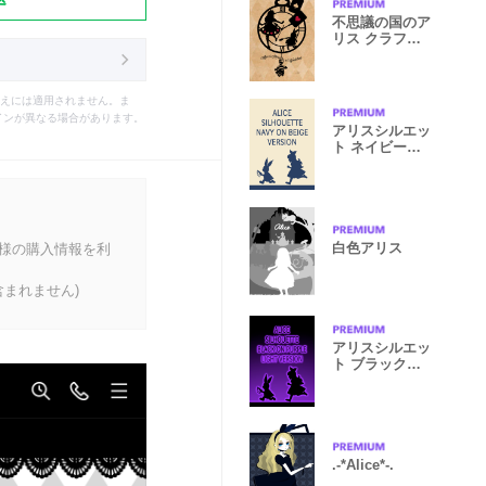
不思議の国のア
リス クラフト
紙×ブラック
えには適用されません。ま
インが異なる場合があります。
アリスシルエッ
ト ネイビーオ
ンベージュ
白色アリス
客様の購入情報を利
まれません)
アリスシルエッ
ト ブラックオ
ンパープル
.-*Alice*-.