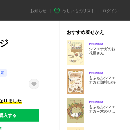
お知らせ
|
欲しいものリスト
|
ログイン
おすすめ着せかえ
ジ
シマエナガのお
花屋さん
対応
もふもふシマエ
ナガと珈琲Cafe
になりました
もふもふシマエ
ナガ～木のリー
購入する
ス～
題