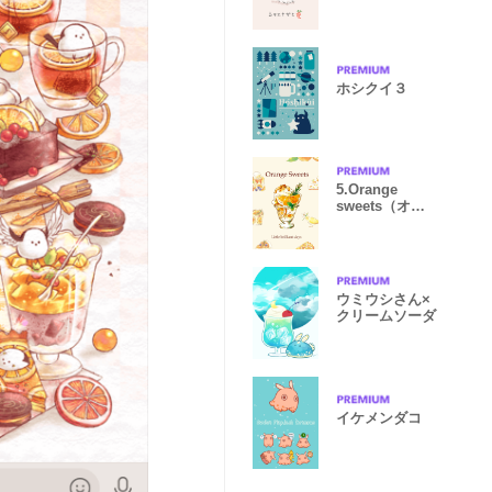
マエナガ
ホシクイ３
5.Orange
sweets（オレ
ンジ）
ウミウシさん×
クリームソーダ
イケメンダコ