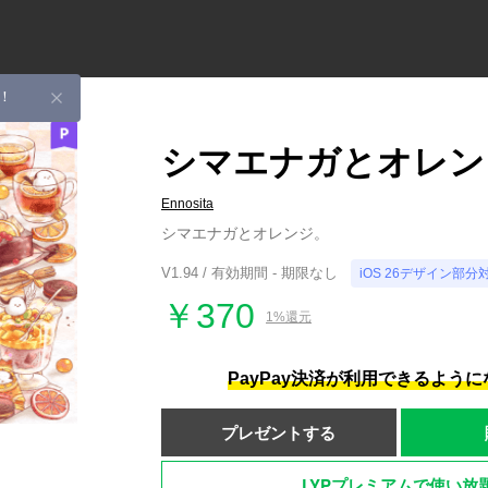
！
シマエナガとオレン
Ennosita
シマエナガとオレンジ。
V1.94 / 有効期間 - 期限なし
iOS 26デザイン部分
￥370
1%還元
PayPay決済が利用できるよう
プレゼントする
LYPプレミアムで使い放