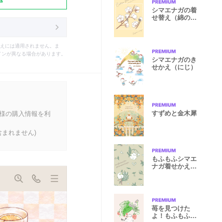
シマエナガの着
せ替え（綿の
花）
えには適用されません。ま
インが異なる場合があります。
シマエナガのき
せかえ（にじ）
すずめと金木犀
客様の購入情報を利
まれません)
もふもふシマエ
ナガ着せかえ‐
すずらん‐
苺を見つけた
よ！もふもふシ