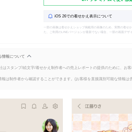
iOS 26での着せかえ表示について
一部の画像は着せかえショップ掲載用の画像のため、実際の着せか
た、ご利用のLINEバージョンが最新でない場合、一部の画面デザ
る情報について
会社はスタンプ/絵文字/着せかえ制作者への売上レポートの提供のために、お
情報は制作者から確認することができます。(お客様を直接識別可能な情報は含