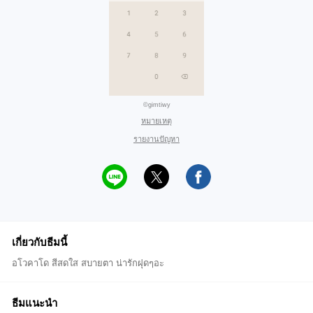
©gimtiwy
หมายเหตุ
รายงานปัญหา
เกี่ยวกับธีมนี้
อโวคาโด สีสดใส สบายตา น่ารักฝุดๆอะ
ธีมแนะนำ