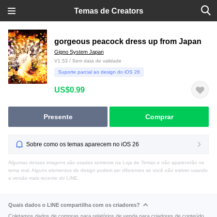
Temas de Creators
gorgeous peacock dress up from Japan
Gigno System Japan
V1.53 / Sem data de validade
Suporte parcial ao design do iOS 26
US$0.99
Presente
Comprar
Sobre como os temas aparecem no iOS 26
Algumas dessas imagens são usadas somente na Loja de Temas e não aparecerão no
tema real. Alguns elementos de design podem ser diferentes se você não estiver usando
a versão mais recente do LINE.
Quais dados o LINE compartilha com os criadores?
Coletamos dados de compras para relatórios de venda para criadores de conteúdo.