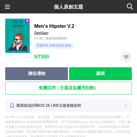
個人原創主題
Men's Hipster V.2
DeeNaan
V2.45 / 無使用效期限制
支援iOS 26部分設計規格
NT$90
贈送禮物
購買
免費試用（主題及貼圖用到飽）
購買前請詳閱iOS 26 LINE主題規格說明
自LINE 9.12.0版本起，部分頁面、功能按鈕以及下方功能選單只能呈現系統預設的圖示，可
能會根據您的LINE版本及裝置機型而異。因平台開發商Apple, Google之政策規格，主題小舖
所刊載之主題封面僅供示意，實際套用主題並開啟LINE應用程式時，主題封面將顯示LINE預
設的綠色畫面。部分圖片僅供主題小舖刊載使用，不會顯示在實際套用的主題內。若您使用的
LINE非最新版本，部分畫面設計可能與下方示意圖有所不同。