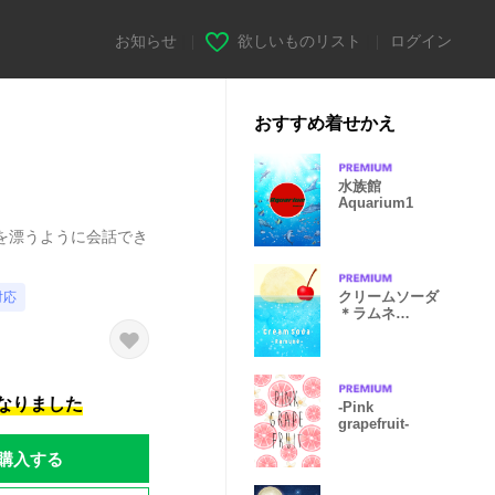
お知らせ
|
欲しいものリスト
|
ログイン
おすすめ着せかえ
水族館
Aquarium1
を漂うように会話でき
クリームソーダ
対応
＊ラムネ
【Food
Market】
になりました
-Pink
grapefruit-
購入する