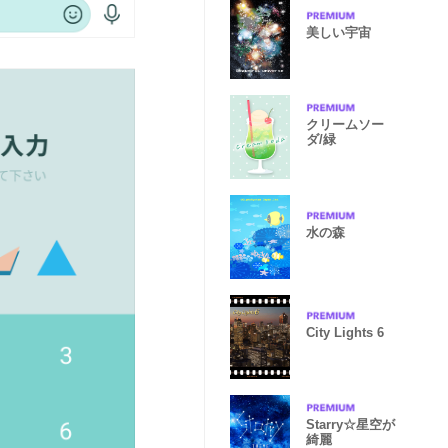
美しい宇宙
クリームソー
ダ/緑
水の森
City Lights 6
Starry☆星空が
綺麗