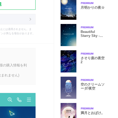
題
月明かりの夜☆
えには適用されません。ま
Beautiful
インが異なる場合があります。
Starry Sky -
Blue-
さそり座の夜空
2
客様の購入情報を利
まれません)
空のクリームソ
ーダ/夜空
満月とおばけ。