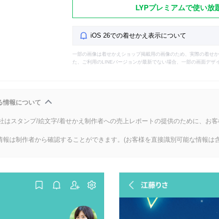
LYPプレミアムで使い放
iOS 26での着せかえ表示について
一部の画像は着せかえショップ掲載用の画像のため、実際の着せか
た、ご利用のLINEバージョンが最新でない場合、一部の画面デザ
る情報について
会社はスタンプ/絵文字/着せかえ制作者への売上レポートの提供のために、お
情報は制作者から確認することができます。(お客様を直接識別可能な情報は含