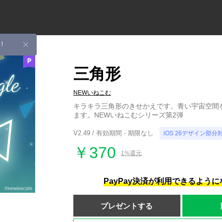
！
三角形
NEWいねこむ
キラキラ三角形のきせかえです。青い宇宙空間
ます。NEWいねこむシリーズ第2弾
V2.49 / 有効期間 - 期限なし
iOS 26デザイン部分
￥370
1%還元
PayPay決済が利用できるよう
プレゼントする