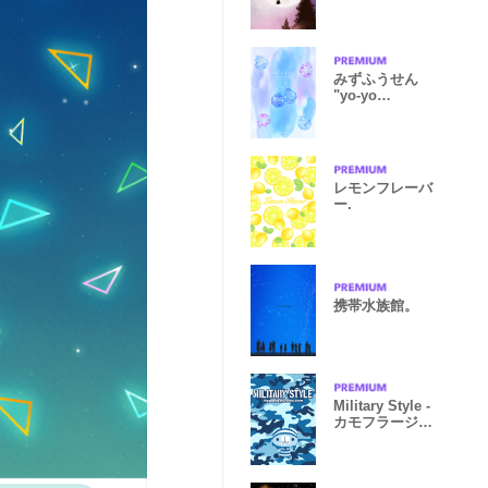
みずふうせん
"yo-yo
balloon" #pop
レモンフレーバ
ー.
携帯水族館。
Military Style -
カモフラージュ
ブルー-