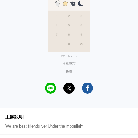
2018 hpsbzv
注意事項
檢舉
主題說明
We are best friends ver.Under the moonlight.