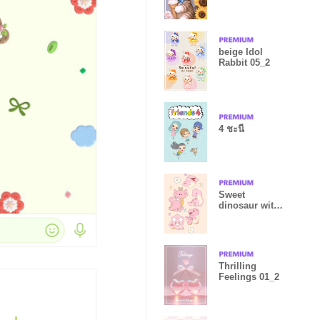
beige Idol
Rabbit 05_2
4 ชะนี
Sweet
dinosaur with
horns
Thrilling
Feelings 01_2