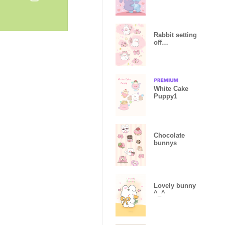
ฉัน) สีชมพู 03
Rabbit setting
off
firecrackers1
White Cake
Puppy1
Chocolate
bunnys
Lovely bunny
^_^