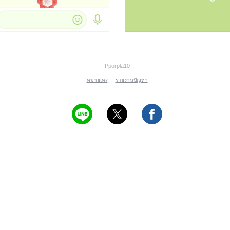
Pporpla10
หมายเหตุ
รายงานปัญหา