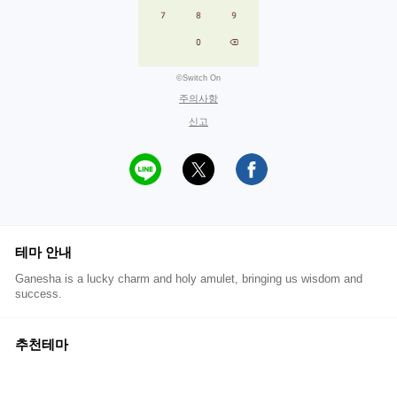
©Switch On
주의사항
신고
테마 안내
Ganesha is a lucky charm and holy amulet, bringing us wisdom and
success.
추천테마