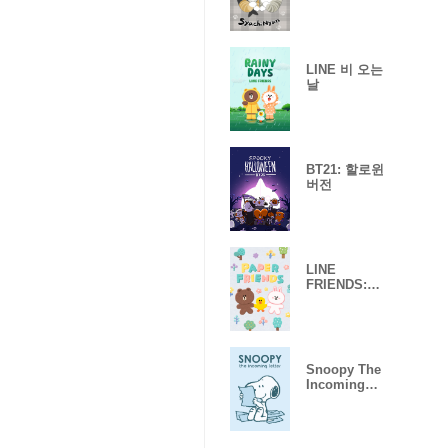
LINE 비 오는
날
BT21: 할로윈
버전
LINE
FRIENDS:
PAPER
FRIENDS
Snoopy The
Incoming
Letter