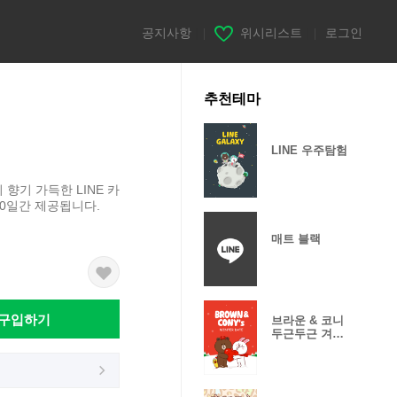
공지사항
|
위시리스트
|
로그인
추천테마
LINE 우주탐험
 향기 가득한 LINE 카
80일간 제공됩니다.
매트 블랙
구입하기
브라운 & 코니
두근두근 겨울
데이트