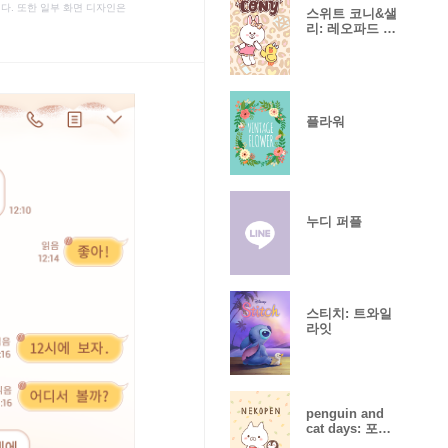
다. 또한 일부 화면 디자인은
스위트 코니&샐
리: 레오파드 버
전
플라워
누디 퍼플
스티치: 트와일
라잇
penguin and
cat days: 포근
가을