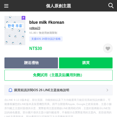
個人原創主題
blue milk #korean
yellow23
V1.80 / 無使用效期限制
支援iOS 26部分設計規格
NT$30
贈送禮物
購買
免費試用（主題及貼圖用到飽）
購買前請詳閱iOS 26 LINE主題規格說明
自LINE 9.12.0版本起，部分頁面、功能按鈕以及下方功能選單只能呈現系統預設的圖示，可
能會根據您的LINE版本及裝置機型而異。因平台開發商Apple, Google之政策規格，主題小舖
所刊載之主題封面僅供示意，實際套用主題並開啟LINE應用程式時，主題封面將顯示LINE預
設的綠色畫面。部分圖片僅供主題小舖刊載使用，不會顯示在實際套用的主題內。若您使用的
LINE非最新版本，部分畫面設計可能與下方示意圖有所不同。