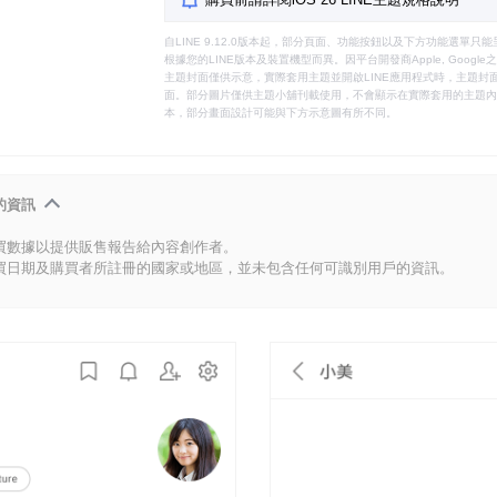
自LINE 9.12.0版本起，部分頁面、功能按鈕以及下方功能選單
根據您的LINE版本及裝置機型而異。因平台開發商Apple, Goog
主題封面僅供示意，實際套用主題並開啟LINE應用程式時，主題封面
面。部分圖片僅供主題小舖刊載使用，不會顯示在實際套用的主題內。
本，部分畫面設計可能與下方示意圖有所不同。
的資訊
買數據以提供販售報告給內容創作者。
買日期及購買者所註冊的國家或地區，並未包含任何可識別用戶的資訊。