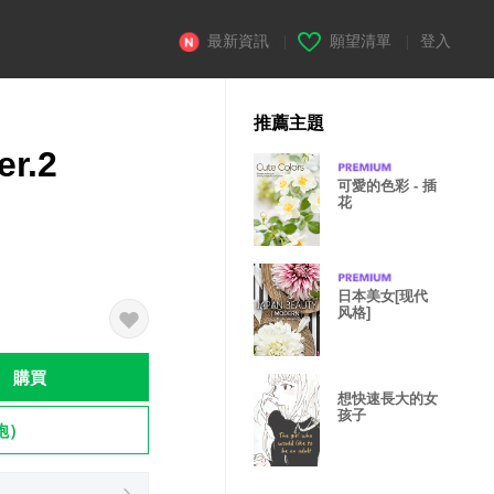
最新資訊
|
願望清單
|
登入
推薦主題
er.2
可愛的色彩 - 插
花
日本美女[现代
风格]
購買
想快速長大的女
孩子
飽）