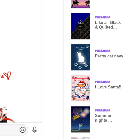
BEACH
Like a - Black
& Quilted
*Royal
Pretty cat navy
I Love Santa!!
Summer
nights ...