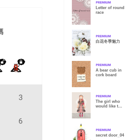
Letter of round
race
白花冬季魅力
A bear cub in
cork board
The girl who
would like to
fall in love
secret door_04